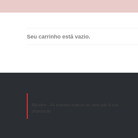
Seu carrinho está vazio.
Mystère - As maiores marcas do mercado à sua
disposição