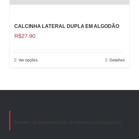
CALCINHA LATERAL DUPLA EM ALGODÃO
R$
27.90
Ver opções
Detalhes
Mystère - As maiores marcas do mercado à sua disposição