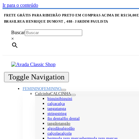
Ir para o conteúdo
FRETE GRÁTIS PARA RIBEIRÃO PRETO EM COMPRAS ACIMA DE R$150,00
E
BRASIL
RUA HENRIQUE DUMONT , 488- JARDIM PAULISTA
Buscar
×
Toggle Navigation
FEMININO
FEMININO
Calcinha
CALCINHA
biquini
biquini
calça
calça
tanga
tanga
string
string
fio dental
fio dental
tangão
tangão
algodão
algodão
calçola
calçola
bermuda zero marcas
bermuda zero marcas