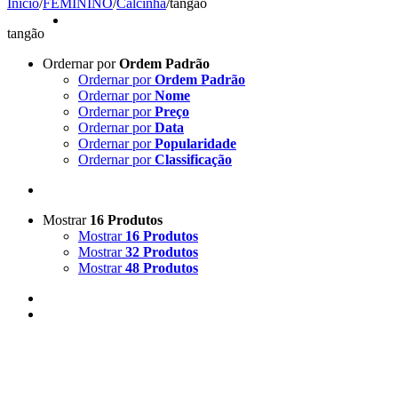
Início
/
FEMININO
/
Calcinha
/
tangão
tangão
Ordernar por
Ordem Padrão
Ordernar por
Ordem Padrão
Ordernar por
Nome
Ordernar por
Preço
Ordernar por
Data
Ordernar por
Popularidade
Ordernar por
Classificação
Mostrar
16 Produtos
Mostrar
16 Produtos
Mostrar
32 Produtos
Mostrar
48 Produtos