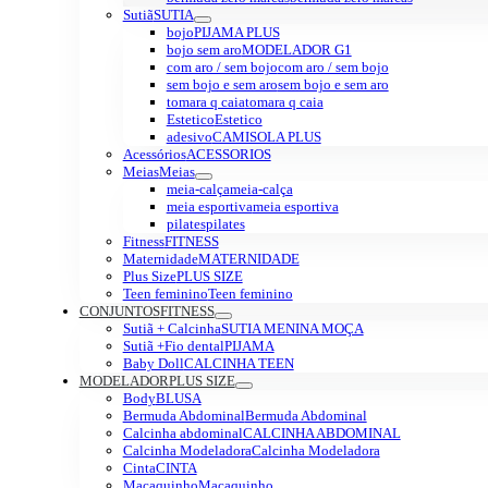
Sutiã
SUTIA
bojo
PIJAMA PLUS
bojo sem aro
MODELADOR G1
com aro / sem bojo
com aro / sem bojo
sem bojo e sem aro
sem bojo e sem aro
tomara q caia
tomara q caia
Estetico
Estetico
adesivo
CAMISOLA PLUS
Acessórios
ACESSORIOS
Meias
Meias
meia-calça
meia-calça
meia esportiva
meia esportiva
pilates
pilates
Fitness
FITNESS
Maternidade
MATERNIDADE
Plus Size
PLUS SIZE
Teen feminino
Teen feminino
CONJUNTOS
FITNESS
Sutiã + Calcinha
SUTIA MENINA MOÇA
Sutiã +Fio dental
PIJAMA
Baby Doll
CALCINHA TEEN
MODELADOR
PLUS SIZE
Body
BLUSA
Bermuda Abdominal
Bermuda Abdominal
Calcinha abdominal
CALCINHA ABDOMINAL
Calcinha Modeladora
Calcinha Modeladora
Cinta
CINTA
Macaquinho
Macaquinho