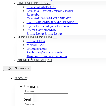
LINHA NOITE
PLUS SIZE
Camisola
CAMISOLAS
Camisola Clássica
Camisola Clássica
Robe
robe
Camisão
PIJAMA MATERNIDADE
Short Doll
CAMISOLA MATERNIDADE
Pijama Bermuda
Pijama Bermuda
Pijama Capri
PIJAMAS
Pijama Longo
Pijama Longo
MASCULINO
MASCULINO
Cueca
CUECA
Meias
MEIAS
Pijamas
pijamas
Samba canção
samba canção
Teen masculino
Teen masculino
PROMOÇÃO
PROMOÇÃO
Toggle Navigation
Account
Username:
Senha: