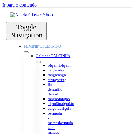
Ir para o conteúdo
Toggle
Navigation
FEMININO
FEMININO
Calcinha
CALCINHA
biquini
biquini
calça
calça
tanga
tanga
string
string
fio
dental
fio
dental
tangão
tangão
algodão
algodão
calçola
calçola
bermuda
zero
marcas
bermuda
zero
marcas