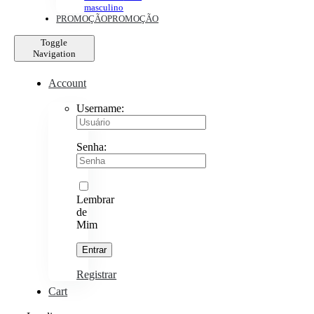
masculino
PROMOÇÃO
PROMOÇÃO
Toggle
Navigation
Account
Username:
Senha:
Lembrar
de
Mim
Registrar
Cart