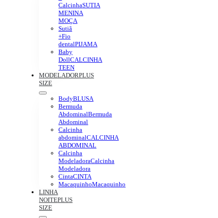
Calcinha
SUTIA
MENINA
MOÇA
Sutiã
+Fio
dental
PIJAMA
Baby
Doll
CALCINHA
TEEN
MODELADOR
PLUS
SIZE
Body
BLUSA
Bermuda
Abdominal
Bermuda
Abdominal
Calcinha
abdominal
CALCINHA
ABDOMINAL
Calcinha
Modeladora
Calcinha
Modeladora
Cinta
CINTA
Macaquinho
Macaquinho
LINHA
NOITE
PLUS
SIZE