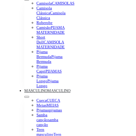
Camisola
CAMISOLAS
Camisola
Clássica
Camisola
Clássica
Robe
robe
Camisão
PIJAMA
MATERNIDADE
Short
Doll
CAMISOLA
MATERNIDADE
Pijama
Bermuda
Pijama
Bermuda
Pijama
Capri
PIJAMAS
Pijama
Longo
Pijama
Longo
MASCULINO
MASCULINO
Cueca
CUECA
Meias
MEIAS
Pijamas
pijamas
Samba
canção
samba
canção
Teen
masculino
Teen