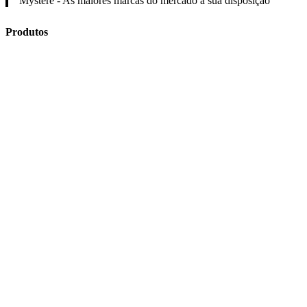
Mystère - As maiores marcas do mercado à sua disposição
Produtos