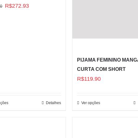
O
O
R$
272.93
90
preço
preço
original
atual
era:
é:
R$389.90.
R$272.93.
PIJAMA FEMININO MANG
CURTA COM SHORT
R$
119.90
pções
Detalhes
Ver opções