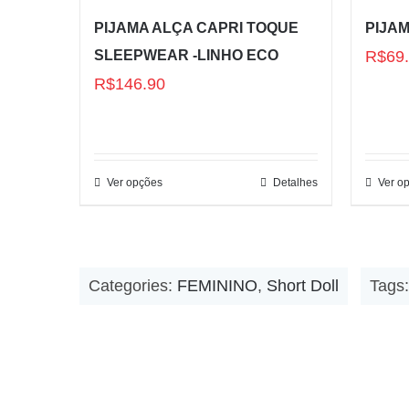
PIJAMA ALÇA CAPRI TOQUE
PIJAM
SLEEPWEAR -LINHO ECO
R$
69
R$
146.90
Ver opções
Detalhes
Ver o
Categories:
FEMININO
,
Short Doll
Tags