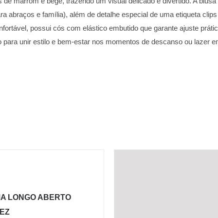
 de marrom e bege, trazendo um visual delicado e divertido. A blusa
 abraços e família), além de detalhe especial de uma etiqueta clips
tável, possui cós com elástico embutido que garante ajuste prático 
 para unir estilo e bem-estar nos momentos de descanso ou lazer 
MA LONGO ABERTO
EZ