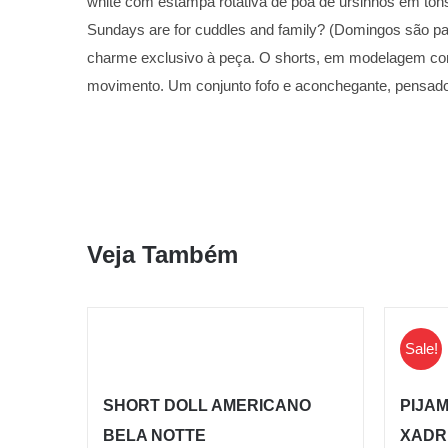
white com estampa rotativa de poá de ursinhos em tons
Sundays are for cuddles and family? (Domingos são para
charme exclusivo à peça. O shorts, em modelagem confor
movimento. Um conjunto fofo e aconchegante, pensado
Veja Também
Sale!
SHORT DOLL AMERICANO
PIJA
BELA NOTTE
XADR