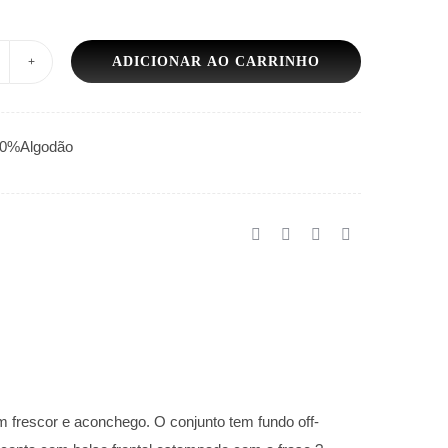
ADICIONAR AO CARRINHO
IJAMA
EMININO
ANGA
00%Algodão
URTA
OM
HORTS
OR
OM
MOR
antidade
 frescor e aconchego. O conjunto tem fundo off-