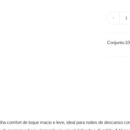
P
F
M
Conjunto:1
C
C
S
-
C
C
A
qu
a comfort de toque macio e leve, ideal para noites de descanso com