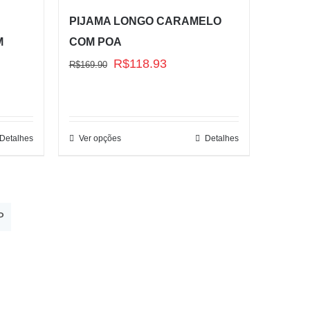
PIJAMA LONGO CARAMELO
M
COM POA
O
O
R$
118.93
R$
169.90
preço
preço
original
atual
era:
é:
R$169.90.
R$118.93.
Detalhes
Ver opções
Detalhes
P