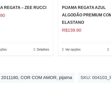
A REGATA – ZEE RUCCI
PIJAMA REGATA AZUL
.90
ALGODÃO PREMIUM CO
ELASTANO
R$
139.90
pções
Detalhes
Ver opções
:
2011180
,
COR COM AMOR
,
pijama
SKU:
004103_