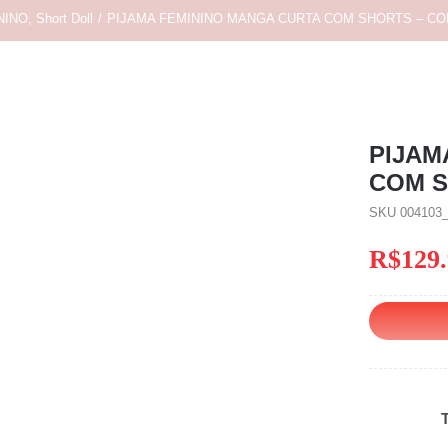
NINO
,
Short Doll
/
PIJAMA FEMININO MANGA CURTA COM SHORTS – C
PIJAM
COM S
SKU
004103
R$
129